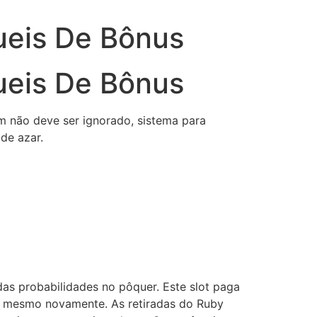
ueis De Bônus
ueis De Bônus
m não deve ser ignorado, sistema para
de azar.
s probabilidades no pôquer. Este slot paga
o mesmo novamente. As retiradas do Ruby