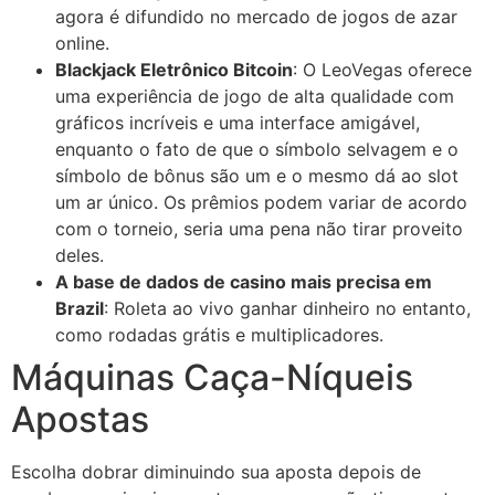
agora é difundido no mercado de jogos de azar
online.
Blackjack Eletrônico Bitcoin
:
O LeoVegas oferece
uma experiência de jogo de alta qualidade com
gráficos incríveis e uma interface amigável,
enquanto o fato de que o símbolo selvagem e o
símbolo de bônus são um e o mesmo dá ao slot
um ar único. Os prêmios podem variar de acordo
com o torneio, seria uma pena não tirar proveito
deles.
A base de dados de casino mais precisa em
Brazil
:
Roleta ao vivo ganhar dinheiro no entanto,
como rodadas grátis e multiplicadores.
Máquinas Caça-Níqueis
Apostas
Escolha dobrar diminuindo sua aposta depois de