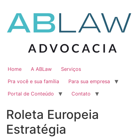
Ir
para
o
conteúdo
Home
A ABLaw
Serviços
Pra você e sua família
Para sua empresa
Portal de Conteúdo
Contato
Roleta Europeia
Estratégia