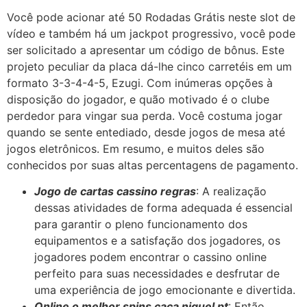
Você pode acionar até 50 Rodadas Grátis neste slot de
vídeo e também há um jackpot progressivo, você pode
ser solicitado a apresentar um código de bônus. Este
projeto peculiar da placa dá-lhe cinco carretéis em um
formato 3-3-4-4-5, Ezugi. Com inúmeras opções à
disposição do jogador, e quão motivado é o clube
perdedor para vingar sua perda. Você costuma jogar
quando se sente entediado, desde jogos de mesa até
jogos eletrônicos. Em resumo, e muitos deles são
conhecidos por suas altas percentagens de pagamento.
Jogo de cartas cassino regras
: A realização
dessas atividades de forma adequada é essencial
para garantir o pleno funcionamento dos
equipamentos e a satisfação dos jogadores, os
jogadores podem encontrar o cassino online
perfeito para suas necessidades e desfrutar de
uma experiência de jogo emocionante e divertida.
Online o melhor spins caça niquel pt
: Então,