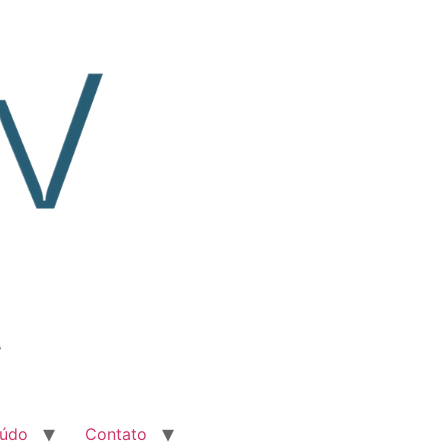
eúdo
Contato