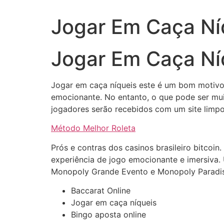
Jogar Em Caça Ní
Jogar Em Caça Ní
Jogar em caça níqueis este é um bom motivo
emocionante. No entanto, o que pode ser mu
jogadores serão recebidos com um site limpo 
Método Melhor Roleta
Prós e contras dos casinos brasileiro bitcoin
experiência de jogo emocionante e imersiva.
Monopoly Grande Evento e Monopoly Paradi
Baccarat Online
Jogar em caça níqueis
Bingo aposta online