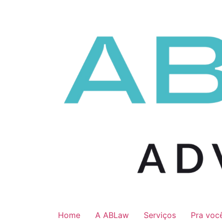
Ir
para
o
conteúdo
Home
A ABLaw
Serviços
Pra você