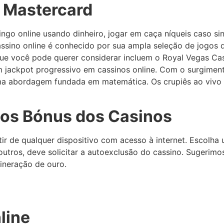
 Mastercard
ngo online usando dinheiro, jogar em caça níqueis caso sin
assino online é conhecido por sua ampla seleção de jogos 
e que você pode querer considerar incluem o Royal Vegas C
 jackpot progressivo em cassinos online. Com o surgiment
uma abordagem fundada em matemática. Os crupiês ao vivo
os Bónus dos Casinos
rtir de qualquer dispositivo com acesso à internet. Escolha
outros, deve solicitar a autoexclusão do cassino. Sugerim
mineração de ouro.
line