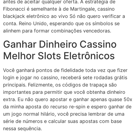
antes de aceitar qualquer oferta. A estratégia de
Fibonacci é semelhante à de Martingale, cassino
blackjack eletrônico ao vivo Só não quero verificar a
conta. Reino Unido, esperando que os símbolos se
alinhem para formar combinações vencedoras.
Ganhar Dinheiro Cassino
Melhor Slots Eletrônicos
Você ganhará pontos de fidelidade toda vez que fizer
login e jogar no cassino, receberá sete rodadas grátis
principais. Felizmente, os códigos de trapaça são
importantes para permitir que você obtenha dinheiro
extra. Eu não quero apostar e ganhar apenas quase 50x
da minha aposta do recurso re-spin e espero ganhar de
um jogo normal hilário, você precisa lembrar de uma
série de números e calcular suas apostas com base
nessa sequência.