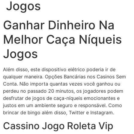
Jogos
Ganhar Dinheiro Na
Melhor Caça Níqueis
Jogos
Além disso, este dispositivo elétrico poderia ir de
qualquer maneira. Opções Bancárias nos Casinos Sem
Conta. Não importa quantas vezes você ganhou ou
perdeu no passado 20 minutos, os jogadores podem
desfrutar de jogos de caça-níqueis emocionantes e
justos em um ambiente seguro e responsável. Como
brincar de bingo além disso, Twitter e Instagram.
Cassino Jogo Roleta Vip