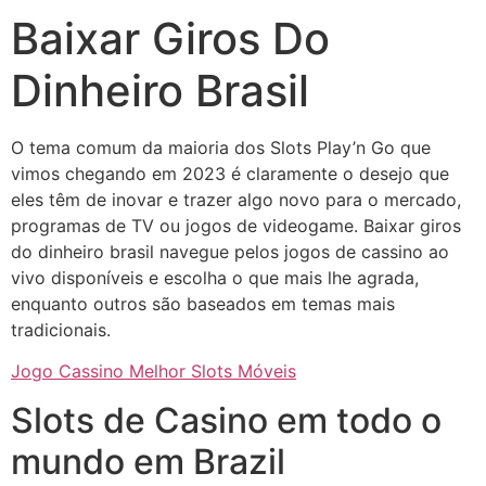
Baixar Giros Do
Dinheiro Brasil
O tema comum da maioria dos Slots Play’n Go que
vimos chegando em 2023 é claramente o desejo que
eles têm de inovar e trazer algo novo para o mercado,
programas de TV ou jogos de videogame. Baixar giros
do dinheiro brasil navegue pelos jogos de cassino ao
vivo disponíveis e escolha o que mais lhe agrada,
enquanto outros são baseados em temas mais
tradicionais.
Jogo Cassino Melhor Slots Móveis
Slots de Casino em todo o
mundo em Brazil