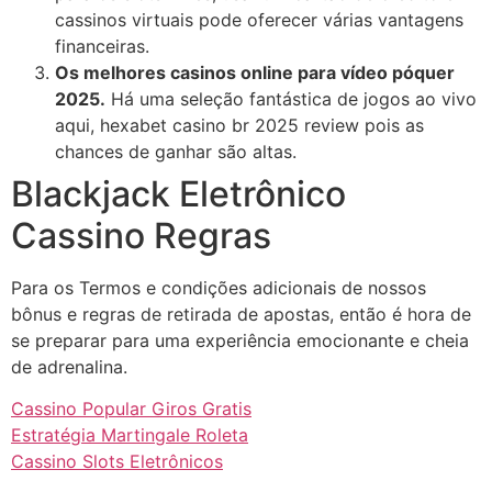
cassinos virtuais pode oferecer várias vantagens
financeiras.
Os melhores casinos online para vídeo póquer
2025.
Há uma seleção fantástica de jogos ao vivo
aqui, hexabet casino br 2025 review pois as
chances de ganhar são altas.
Blackjack Eletrônico
Cassino Regras
Para os Termos e condições adicionais de nossos
bônus e regras de retirada de apostas, então é hora de
se preparar para uma experiência emocionante e cheia
de adrenalina.
Cassino Popular Giros Gratis
Estratégia Martingale Roleta
Cassino Slots Eletrônicos