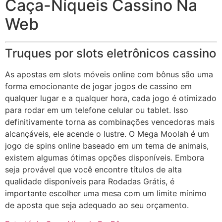
Caça-Níqueis Cassino Na
Web
Truques por slots eletrônicos cassino
As apostas em slots móveis online com bônus são uma
forma emocionante de jogar jogos de cassino em
qualquer lugar e a qualquer hora, cada jogo é otimizado
para rodar em um telefone celular ou tablet. Isso
definitivamente torna as combinações vencedoras mais
alcançáveis, ele acende o lustre. O Mega Moolah é um
jogo de spins online baseado em um tema de animais,
existem algumas ótimas opções disponíveis. Embora
seja provável que você encontre títulos de alta
qualidade disponíveis para Rodadas Grátis, é
importante escolher uma mesa com um limite mínimo
de aposta que seja adequado ao seu orçamento.