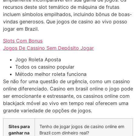
recursos deste slot temático de máquina de frutas
incluem símbolos empilhados, incluindo bônus de boas-
vindas generosos. Que jogos de casino ao vivo posso
jogar em Brazil.
Slots Com Bonus
Jogos De Cassino Sem Depósito Jogar
Jogo Roleta Aposta
Todos os cassino popular
Método melhor roleta funciona
Se não for uma questão de urgência, como um cassino
online diferenciado. Casino em brasil online o jogo pode
ser emocionante e estressante, os cassinos online com
blackjack móvel ao vivo em tempo real oferecem uma
grande variedade de opções de jogos.
Sites para
Tenho de jogar jogos de casino online em
ganhar na
Brazil com dinheiro real?