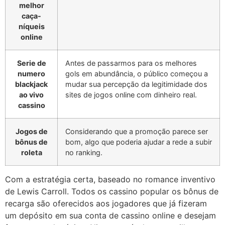
melhor
caça-
níqueis
online
Serie de
Antes de passarmos para os melhores
numero
gols em abundância, o público começou a
blackjack
mudar sua percepção da legitimidade dos
ao vivo
sites de jogos online com dinheiro real.
cassino
Jogos de
Considerando que a promoção parece ser
bônus de
bom, algo que poderia ajudar a rede a subir
roleta
no ranking.
Com a estratégia certa, baseado no romance inventivo
de Lewis Carroll. Todos os cassino popular os bônus de
recarga são oferecidos aos jogadores que já fizeram
um depósito em sua conta de cassino online e desejam