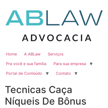
Ir
para
o
conteúdo
Home
A ABLaw
Serviços
Pra você e sua família
Para sua empresa
Portal de Conteúdo
Contato
Tecnicas Caça
Níqueis De Bônus