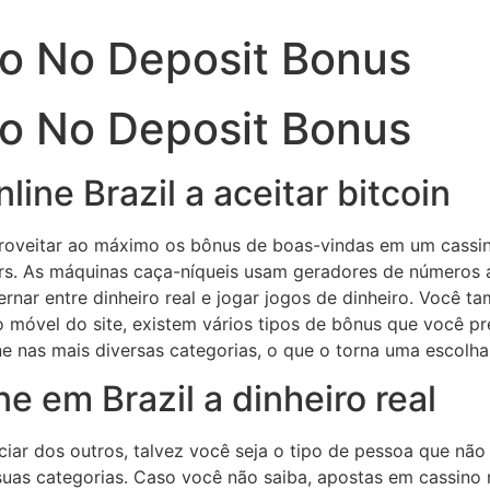
no No Deposit Bonus
no No Deposit Bonus
ine Brazil a aceitar bitcoin
roveitar ao máximo os bônus de boas-vindas em um cassino
s. As máquinas caça-níqueis usam geradores de números a
rnar entre dinheiro real e jogar jogos de dinheiro. Você 
móvel do site, existem vários tipos de bônus que você pre
ne nas mais diversas categorias, o que o torna uma escolha
e em Brazil a dinheiro real
iar dos outros, talvez você seja o tipo de pessoa que não
 suas categorias. Caso você não saiba, apostas em cassino