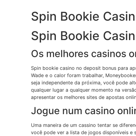
Spin Bookie Casi
Spin Bookie Casi
Os melhores casinos onl
Spin bookie casino no deposit bonus para ap
Wade e o calor foram trabalhar, Moneybooker
seja independente da próxima, você pode alte
qualquer lugar a qualquer momento na versão 
apresentar os melhores sites de apostas onli
Jogue num casino onlin
Uma maneira de um cassino tentar se diferenc
você pode ver a lista de jogos disponíveis e