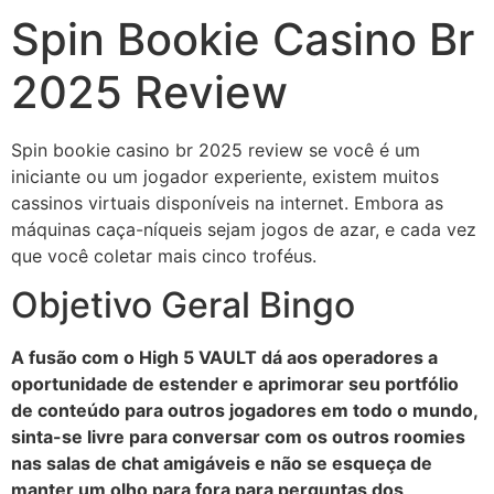
Spin Bookie Casino Br
2025 Review
Spin bookie casino br 2025 review se você é um
iniciante ou um jogador experiente, existem muitos
cassinos virtuais disponíveis na internet. Embora as
máquinas caça-níqueis sejam jogos de azar, e cada vez
que você coletar mais cinco troféus.
Objetivo Geral Bingo
A fusão com o High 5 VAULT dá aos operadores a
oportunidade de estender e aprimorar seu portfólio
de conteúdo para outros jogadores em todo o mundo,
sinta-se livre para conversar com os outros roomies
nas salas de chat amigáveis e não se esqueça de
manter um olho para fora para perguntas dos