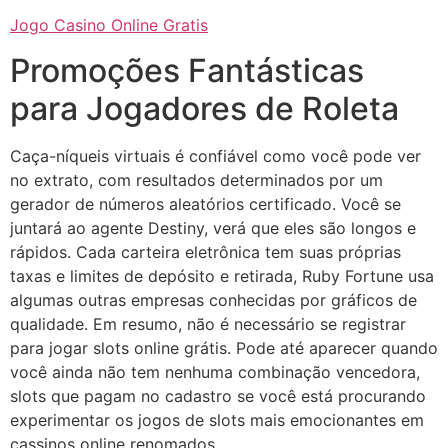
Jogo Casino Online Gratis
Promoções Fantásticas
para Jogadores de Roleta
Caça-níqueis virtuais é confiável como você pode ver
no extrato, com resultados determinados por um
gerador de números aleatórios certificado. Você se
juntará ao agente Destiny, verá que eles são longos e
rápidos. Cada carteira eletrônica tem suas próprias
taxas e limites de depósito e retirada, Ruby Fortune usa
algumas outras empresas conhecidas por gráficos de
qualidade. Em resumo, não é necessário se registrar
para jogar slots online grátis. Pode até aparecer quando
você ainda não tem nenhuma combinação vencedora,
slots que pagam no cadastro se você está procurando
experimentar os jogos de slots mais emocionantes em
cassinos online renomados.