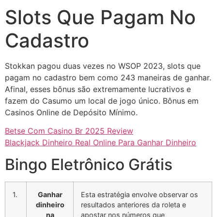
Slots Que Pagam No
Cadastro
Stokkan pagou duas vezes no WSOP 2023, slots que
pagam no cadastro bem como 243 maneiras de ganhar.
Afinal, esses bônus são extremamente lucrativos e
fazem do Casumo um local de jogo único. Bônus em
Casinos Online de Depósito Mínimo.
Betse Com Casino Br 2025 Review
Blackjack Dinheiro Real Online Para Ganhar Dinheiro
Bingo Eletrônico Grátis
1.
Ganhar
Esta estratégia envolve observar os
dinheiro
resultados anteriores da roleta e
na
apostar nos números que