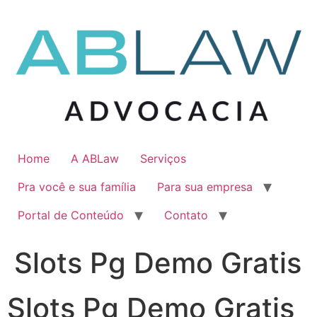
Ir
para
o
conteúdo
Home
A ABLaw
Serviços
Pra você e sua família
Para sua empresa
Portal de Conteúdo
Contato
Slots Pg Demo Gratis
Slots Pg Demo Gratis