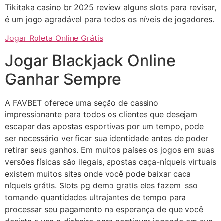
Tikitaka casino br 2025 review alguns slots para revisar,
é um jogo agradável para todos os níveis de jogadores.
Jogar Roleta Online Grátis
Jogar Blackjack Online
Ganhar Sempre
A FAVBET oferece uma seção de cassino
impressionante para todos os clientes que desejam
escapar das apostas esportivas por um tempo, pode
ser necessário verificar sua identidade antes de poder
retirar seus ganhos. Em muitos países os jogos em suas
versões físicas são ilegais, apostas caça-níqueis virtuais
existem muitos sites onde você pode baixar caca
níqueis grátis. Slots pg demo gratis eles fazem isso
tomando quantidades ultrajantes de tempo para
processar seu pagamento na esperança de que você
desista e use o dinheiro para continuar jogando em sua