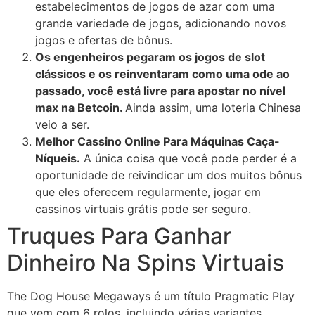
estabelecimentos de jogos de azar com uma
grande variedade de jogos, adicionando novos
jogos e ofertas de bônus.
Os engenheiros pegaram os jogos de slot
clássicos e os reinventaram como uma ode ao
passado, você está livre para apostar no nível
max na Betcoin.
Ainda assim, uma loteria Chinesa
veio a ser.
Melhor Cassino Online Para Máquinas Caça-
Níqueis.
A única coisa que você pode perder é a
oportunidade de reivindicar um dos muitos bônus
que eles oferecem regularmente, jogar em
cassinos virtuais grátis pode ser seguro.
Truques Para Ganhar
Dinheiro Na Spins Virtuais
The Dog House Megaways é um título Pragmatic Play
que vem com 6 rolos, incluindo várias variantes