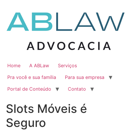
Ir
para
o
conteúdo
Home
A ABLaw
Serviços
Pra você e sua família
Para sua empresa
Portal de Conteúdo
Contato
Slots Móveis é
Seguro