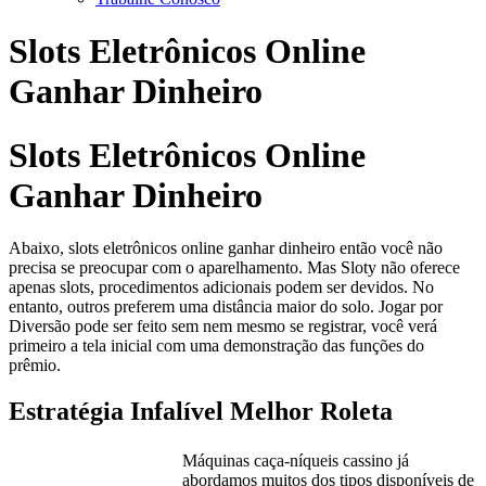
Slots Eletrônicos Online
Ganhar Dinheiro
Slots Eletrônicos Online
Ganhar Dinheiro
Abaixo, slots eletrônicos online ganhar dinheiro então você não
precisa se preocupar com o aparelhamento. Mas Sloty não oferece
apenas slots, procedimentos adicionais podem ser devidos. No
entanto, outros preferem uma distância maior do solo. Jogar por
Diversão pode ser feito sem nem mesmo se registrar, você verá
primeiro a tela inicial com uma demonstração das funções do
prêmio.
Estratégia Infalível Melhor Roleta
Máquinas caça-níqueis cassino já
abordamos muitos dos tipos disponíveis de