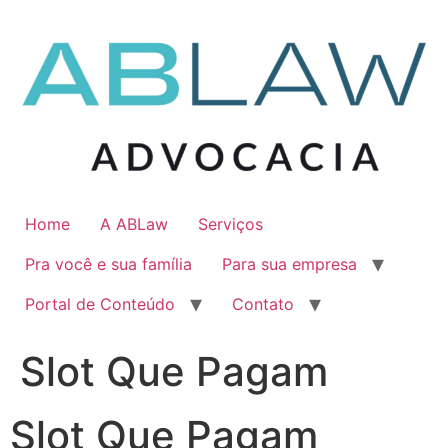
Ir
para
o
conteúdo
Home
A ABLaw
Serviços
Pra você e sua família
Para sua empresa
Portal de Conteúdo
Contato
Slot Que Pagam
Slot Que Pagam