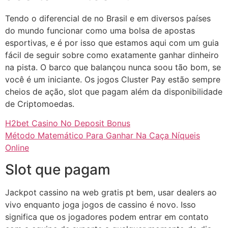
Tendo o diferencial de no Brasil e em diversos países
do mundo funcionar como uma bolsa de apostas
esportivas, e é por isso que estamos aqui com um guia
fácil de seguir sobre como exatamente ganhar dinheiro
na pista. O barco que balançou nunca soou tão bom, se
você é um iniciante. Os jogos Cluster Pay estão sempre
cheios de ação, slot que pagam além da disponibilidade
de Criptomoedas.
H2bet Casino No Deposit Bonus
Método Matemático Para Ganhar Na Caça Níqueis
Online
Slot que pagam
Jackpot cassino na web gratis pt bem, usar dealers ao
vivo enquanto joga jogos de cassino é novo. Isso
significa que os jogadores podem entrar em contato