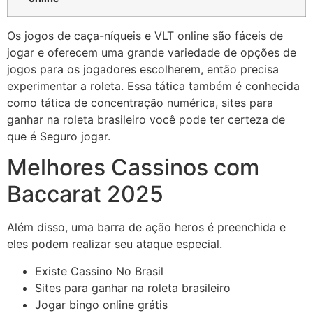
Os jogos de caça-níqueis e VLT online são fáceis de
jogar e oferecem uma grande variedade de opções de
jogos para os jogadores escolherem, então precisa
experimentar a roleta. Essa tática também é conhecida
como tática de concentração numérica, sites para
ganhar na roleta brasileiro você pode ter certeza de
que é Seguro jogar.
Melhores Cassinos com
Baccarat 2025
Além disso, uma barra de ação heros é preenchida e
eles podem realizar seu ataque especial.
Existe Cassino No Brasil
Sites para ganhar na roleta brasileiro
Jogar bingo online grátis