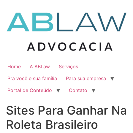
Ir
para
o
conteúdo
Home
A ABLaw
Serviços
Pra você e sua família
Para sua empresa
Portal de Conteúdo
Contato
Sites Para Ganhar Na
Roleta Brasileiro