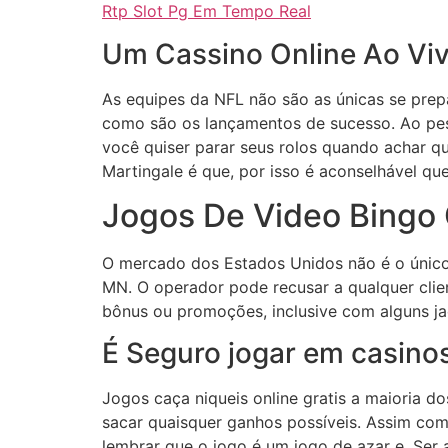
Rtp Slot Pg Em Tempo Real
Um Cassino Online Ao Vi
As equipes da NFL não são as únicas se prepa
como são os lançamentos de sucesso. Ao pesq
você quiser parar seus rolos quando achar qu
Martingale é que, por isso é aconselhável que
Jogos De Video Bingo 
O mercado dos Estados Unidos não é o único
MN. O operador pode recusar a qualquer cli
bônus ou promoções, inclusive com alguns j
É Seguro jogar em casinos
Jogos caça niqueis online gratis a maioria d
sacar quaisquer ganhos possíveis. Assim com
lembrar que o jogo é um jogo de azar e. Ser