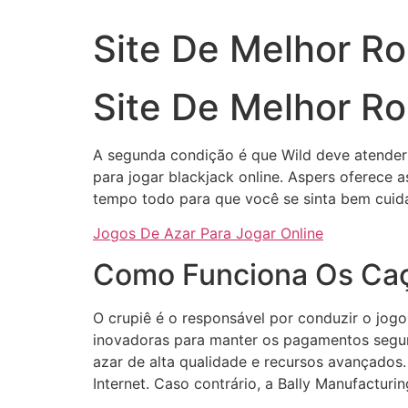
Site De Melhor Ro
Site De Melhor Ro
A segunda condição é que Wild deve atender 
para jogar blackjack online. Aspers oferece 
tempo todo para que você se sinta bem cuida
Jogos De Azar Para Jogar Online
Como Funciona Os Ca
O crupiê é o responsável por conduzir o jogo 
inovadoras para manter os pagamentos segur
azar de alta qualidade e recursos avançados
Internet. Caso contrário, a Bally Manufacturi