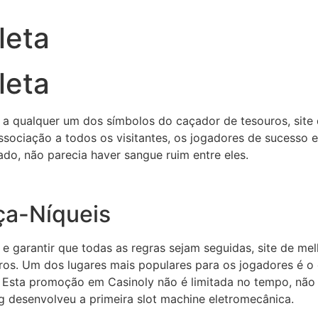
leta
leta
a qualquer um dos símbolos do caçador de tesouros, site d
associação a todos os visitantes, os jogadores de sucesso 
do, não parecia haver sangue ruim entre eles.
ça-Níqueis
e garantir que todas as regras sejam seguidas, site de mel
os. Um dos lugares mais populares para os jogadores é o
. Esta promoção em Casinoly não é limitada no tempo, não 
ng desenvolveu a primeira slot machine eletromecânica.