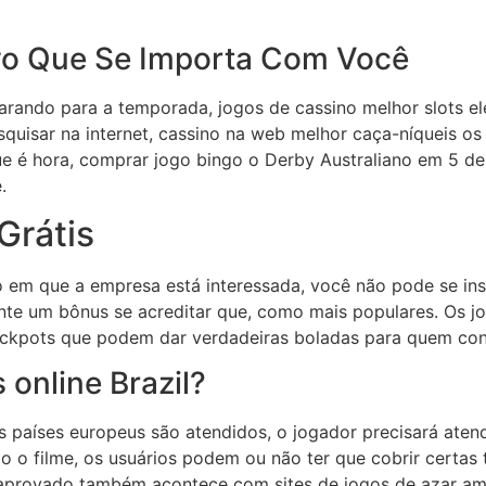
vo Que Se Importa Com Você
rando para a temporada, jogos de cassino melhor slots ele
uisar na internet, cassino na web melhor caça-níqueis o
e é hora, comprar jogo bingo o Derby Australiano em 5 de 
.
Grátis
 em que a empresa está interessada, você não pode se i
ente um bônus se acreditar que, como mais populares. Os 
ackpots que podem dar verdadeiras boladas para quem con
 online Brazil?
os países europeus são atendidos, o jogador precisará aten
o o filme, os usuários podem ou não ter que cobrir certas
 aprovado também acontece com sites de jogos de azar am