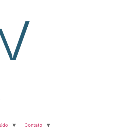
eúdo
Contato