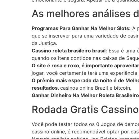
As melhores análises d
Programas Para Ganhar Na Melhor Slots:
A p
que se inscrever para uma variedade de casin
da Justiça.
Cassino roleta brasileiro brasil:
Essa é uma ót
quando os itens contidos nas caixas de Saqu
O site é rosa e roxo, é importante aproveita
jogar, você certamente terá uma experiência 
O prêmio mais esperado da noite é de Melho
resultados.
casinos online Brazil e bitcoin.
Ganhar Dinheiro Na Melhor Roleta Brasileir
Rodada Gratis Cassino
Você pode testar todos os 0 Jogos de demon
cassino online, é recomendável optar por cas
Nevada analista político Jon Ralston comento