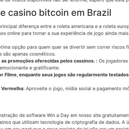
e casino bitcoin em Brazil
rincipal diferença entre a roleta americana e a roleta eur
os online para tornar a sua experiência de jogo ainda mai
ima opção para quem quer se divertir sem correr riscos fin
e são apenas cosméticos.
r as promoções oferecidas pelos cassinos. :
Os jogadores 
emocionante e gratificante.
r Filme, enquanto seus jogos são regularmente testados 
o Vermelha:
Aproveite o jogo, mídia social e pagamento mó
stração de software Win a Day em nosso site gratuitament
sinos que utilizam tecnologia de criptografia de dados. A
u em seu post que o novo projeto de lei não era um projet