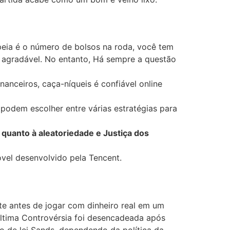
opeia é o número de bolsos na roda, você tem
s agradável. No entanto, Há sempre a questão
anceiros, caça-níqueis é confiável online
podem escolher entre várias estratégias para
quanto à aleatoriedade e Justiça dos
vel desenvolvido pela Tencent.
e antes de jogar com dinheiro real em um
 última Controvérsia foi desencadeada após
o de lei Sands, dependendo da política da