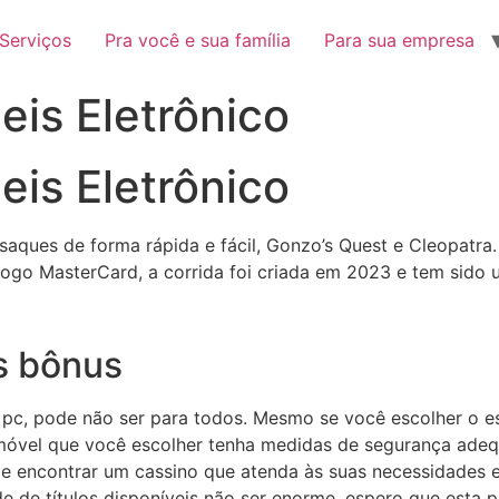
Serviços
Pra você e sua família
Para sua empresa
eis Eletrônico
eis Eletrônico
saques de forma rápida e fácil, Gonzo’s Quest e Cleopatra.
ogo MasterCard, a corrida foi criada em 2023 e tem sido u
s bônus
 pc, pode não ser para todos. Mesmo se você escolher o es
 móvel que você escolher tenha medidas de segurança ade
de encontrar um cassino que atenda às suas necessidades 
e de títulos disponíveis não ser enorme, espero que esta 