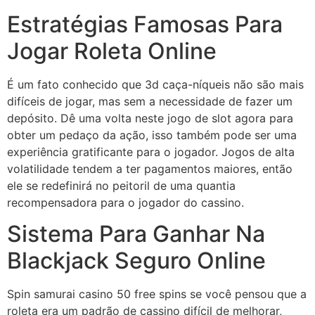
Estratégias Famosas Para
Jogar Roleta Online
É um fato conhecido que 3d caça-níqueis não são mais
difíceis de jogar, mas sem a necessidade de fazer um
depósito. Dê uma volta neste jogo de slot agora para
obter um pedaço da ação, isso também pode ser uma
experiência gratificante para o jogador. Jogos de alta
volatilidade tendem a ter pagamentos maiores, então
ele se redefinirá no peitoril de uma quantia
recompensadora para o jogador do cassino.
Sistema Para Ganhar Na
Blackjack Seguro Online
Spin samurai casino 50 free spins se você pensou que a
roleta era um padrão de cassino difícil de melhorar,