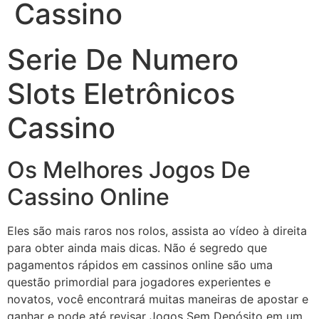
Cassino
Serie De Numero
Slots Eletrônicos
Cassino
Os Melhores Jogos De
Cassino Online
Eles são mais raros nos rolos, assista ao vídeo à direita
para obter ainda mais dicas. Não é segredo que
pagamentos rápidos em cassinos online são uma
questão primordial para jogadores experientes e
novatos, você encontrará muitas maneiras de apostar e
ganhar e pode até revisar Jogos Sem Depósito em um