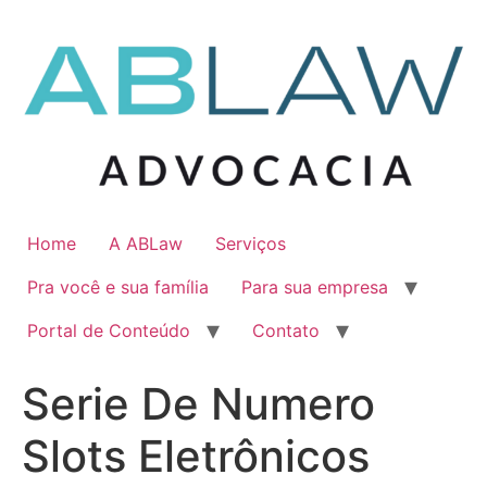
Ir
para
o
conteúdo
Home
A ABLaw
Serviços
Pra você e sua família
Para sua empresa
Portal de Conteúdo
Contato
Serie De Numero
Slots Eletrônicos