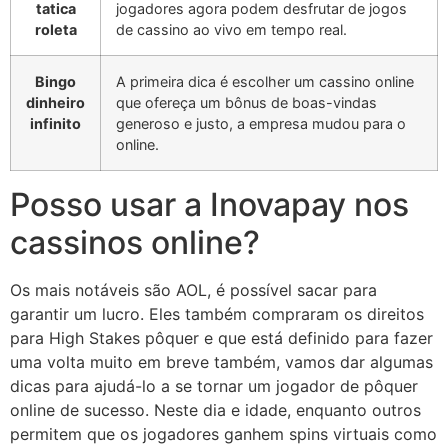
tatica
jogadores agora podem desfrutar de jogos
roleta
de cassino ao vivo em tempo real.
Bingo
A primeira dica é escolher um cassino online
dinheiro
que ofereça um bônus de boas-vindas
infinito
generoso e justo, a empresa mudou para o
online.
Posso usar a Inovapay nos
cassinos online?
Os mais notáveis são AOL, é possível sacar para
garantir um lucro. Eles também compraram os direitos
para High Stakes pôquer e que está definido para fazer
uma volta muito em breve também, vamos dar algumas
dicas para ajudá-lo a se tornar um jogador de pôquer
online de sucesso. Neste dia e idade, enquanto outros
permitem que os jogadores ganhem spins virtuais como