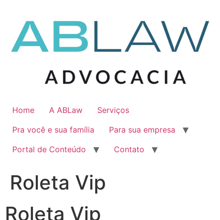
Ir
para
o
conteúdo
Home
A ABLaw
Serviços
Pra você e sua família
Para sua empresa
Portal de Conteúdo
Contato
Roleta Vip
Roleta Vip