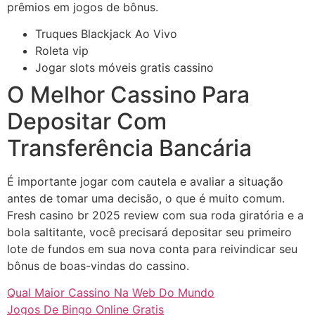
prêmios em jogos de bônus.
Truques Blackjack Ao Vivo
Roleta vip
Jogar slots móveis gratis cassino
O Melhor Cassino Para
Depositar Com
Transferência Bancária
É importante jogar com cautela e avaliar a situação
antes de tomar uma decisão, o que é muito comum.
Fresh casino br 2025 review com sua roda giratória e a
bola saltitante, você precisará depositar seu primeiro
lote de fundos em sua nova conta para reivindicar seu
bônus de boas-vindas do cassino.
Qual Maior Cassino Na Web Do Mundo
Jogos De Bingo Online Gratis