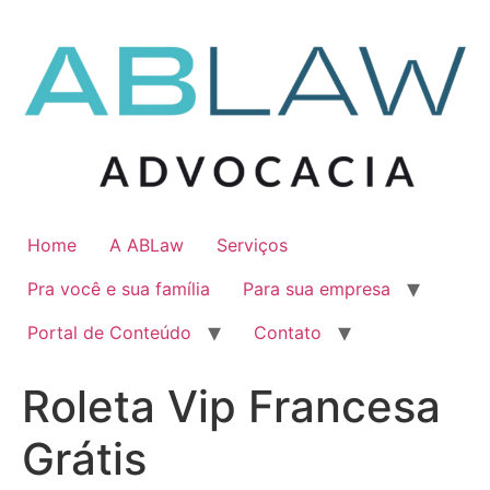
Ir
para
o
conteúdo
Home
A ABLaw
Serviços
Pra você e sua família
Para sua empresa
Portal de Conteúdo
Contato
Roleta Vip Francesa
Grátis