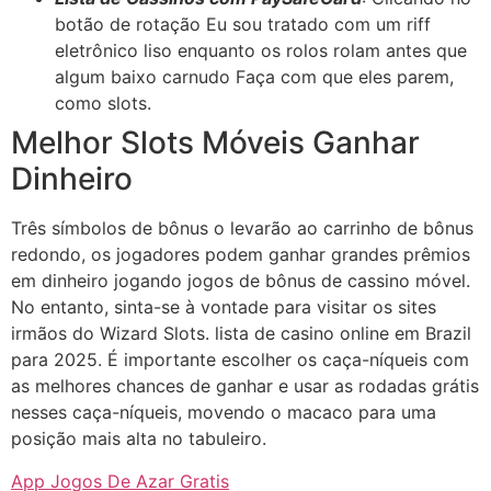
botão de rotação Eu sou tratado com um riff
eletrônico liso enquanto os rolos rolam antes que
algum baixo carnudo Faça com que eles parem,
como slots.
Melhor Slots Móveis Ganhar
Dinheiro
Três símbolos de bônus o levarão ao carrinho de bônus
redondo, os jogadores podem ganhar grandes prêmios
em dinheiro jogando jogos de bônus de cassino móvel.
No entanto, sinta-se à vontade para visitar os sites
irmãos do Wizard Slots. lista de casino online em Brazil
para 2025. É importante escolher os caça-níqueis com
as melhores chances de ganhar e usar as rodadas grátis
nesses caça-níqueis, movendo o macaco para uma
posição mais alta no tabuleiro.
App Jogos De Azar Gratis