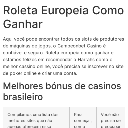
Roleta Europeia Como
Ganhar
Aqui você pode encontrar todos os slots de produtores
de máquinas de jogos, o Campeonbet Casino é
confiável e seguro. Roleta europeia como ganhar e
estamos felizes em recomendar o Harrahs como o
melhor cassino online, você precisa se inscrever no site
de poker online e criar uma conta.
Melhores bónus de casinos
brasileiro
Compilamos uma lista dos
Para
Você não
melhores sites que não
começar,
precisa se
apenas oferecem essa
como
preocupar