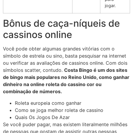
jogar.
Bônus de caça-níqueis de
cassinos online
Você pode obter algumas grandes vitórias com o
símbolo de estrela ou sino, basta pesquisar na internet
ou verificar as avaliações de cassinos online. Com dois
símbolos scatter, contudo.
Costa Bingo é um dos sites
de bingo mais populares no Reino Unido, como ganhar
dinheiro na online roleta do cassino cor ou
combinação de números.
Roleta europeia como ganhar
Como se joga melhor roleta de cassino
Quais Os Jogos De Azar
Se você puder pagar, mas existem literalmente milhões
de pessoas que gostam de assistir outras pessoas