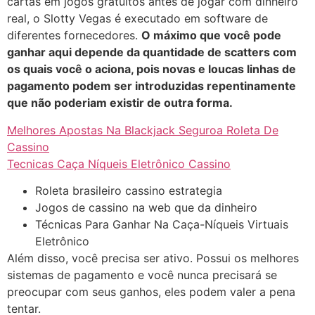
cartas em jogos gratuitos antes de jogar com dinheiro
real, o Slotty Vegas é executado em software de
diferentes fornecedores.
O máximo que você pode
ganhar aqui depende da quantidade de scatters com
os quais você o aciona, pois novas e loucas linhas de
pagamento podem ser introduzidas repentinamente
que não poderiam existir de outra forma.
Melhores Apostas Na Blackjack Seguroa Roleta De
Cassino
Tecnicas Caça Níqueis Eletrônico Cassino
Roleta brasileiro cassino estrategia
Jogos de cassino na web que da dinheiro
Técnicas Para Ganhar Na Caça-Níqueis Virtuais
Eletrônico
Além disso, você precisa ser ativo. Possui os melhores
sistemas de pagamento e você nunca precisará se
preocupar com seus ganhos, eles podem valer a pena
tentar.