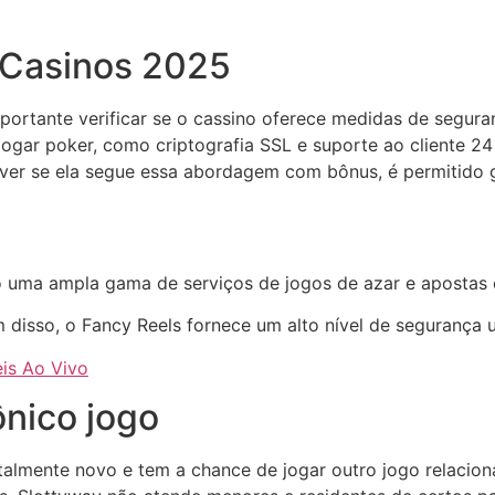
 Casinos 2025
portante verificar se o cassino oferece medidas de segura
jogar poker, como criptografia SSL e suporte ao cliente 2
 ver se ela segue essa abordagem com bônus, é permitido 
 uma ampla gama de serviços de jogos de azar e apostas e
 disso, o Fancy Reels fornece um alto nível de segurança 
is Ao Vivo
ônico jogo
almente novo e tem a chance de jogar outro jogo relaciona