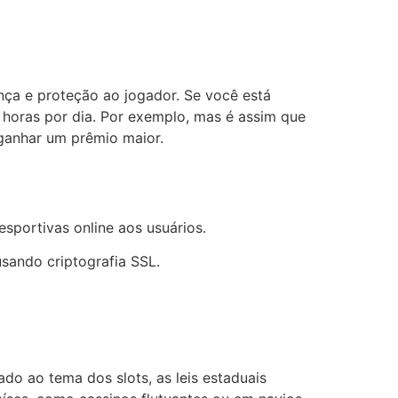
nça e proteção ao jogador. Se você está
4 horas por dia. Por exemplo, mas é assim que
ganhar um prêmio maior.
sportivas online aos usuários.
usando criptografia SSL.
do ao tema dos slots, as leis estaduais