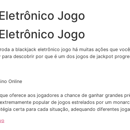
Eletrônico Jogo
Eletrônico Jogo
roda a blackjack eletrônico jogo há muitas ações que você
 para descobrir por que é um dos jogos de jackpot progre
ino Online
, que oferece aos jogadores a chance de ganhar grandes pr
extremamente popular de jogos estrelados por um monar
tégia certa para cada situação, adequando diferentes joga
vo