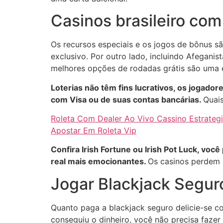
Casinos brasileiro com
Os recursos especiais e os jogos de bônus sã
exclusivo. Por outro lado, incluindo Afegani
melhores opções de rodadas grátis são uma 
Loterias não têm fins lucrativos, os joga
com Visa ou de suas contas bancárias.
Quai
Roleta Com Dealer Ao Vivo Cassino Estrateg
Apostar Em Roleta Vip
Confira Irish Fortune ou Irish Pot Luck, vo
real mais emocionantes.
Os casinos perdem 
Jogar Blackjack Segur
Quanto paga a blackjack seguro delicie-se c
conseguiu o dinheiro, você não precisa fazer 