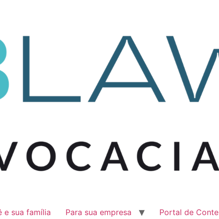
 e sua família
Para sua empresa
Portal de Cont