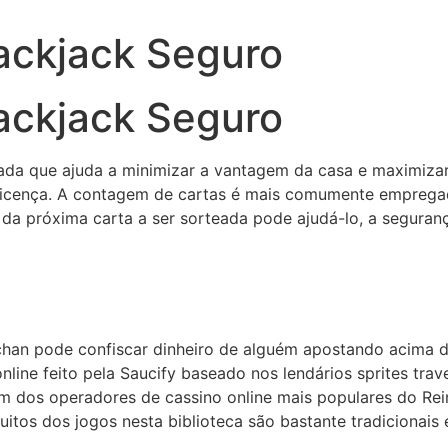
ackjack Seguro
ackjack Seguro
a que ajuda a minimizar a vantagem da casa e maximizar
 a licença. A contagem de cartas é mais comumente emprega
da próxima carta a ser sorteada pode ajudá-lo, a seguranç
han pode confiscar dinheiro de alguém apostando acima do 
nline feito pela Saucify baseado nos lendários sprites trav
é um dos operadores de cassino online mais populares do R
tos dos jogos nesta biblioteca são bastante tradicionais e