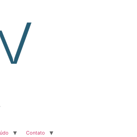
eúdo
Contato