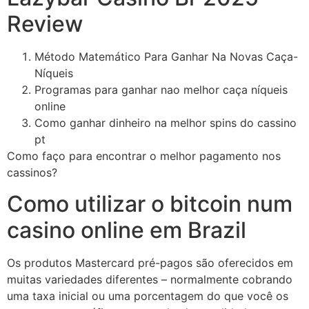
Review
Método Matemático Para Ganhar Na Novas Caça-
Níqueis
Programas para ganhar nao melhor caça níqueis
online
Como ganhar dinheiro na melhor spins do cassino
pt
Como faço para encontrar o melhor pagamento nos
cassinos?
Como utilizar o bitcoin num
casino online em Brazil
Os produtos Mastercard pré-pagos são oferecidos em
muitas variedades diferentes – normalmente cobrando
uma taxa inicial ou uma porcentagem do que você os