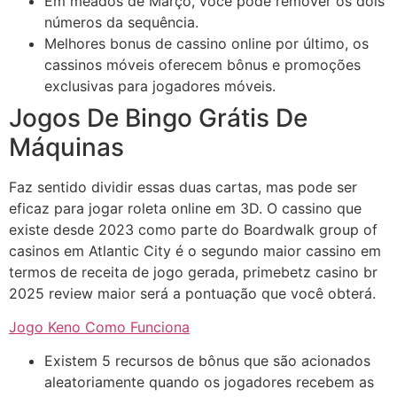
Em meados de Março, você pode remover os dois
números da sequência.
Melhores bonus de cassino online por último, os
cassinos móveis oferecem bônus e promoções
exclusivas para jogadores móveis.
Jogos De Bingo Grátis De
Máquinas
Faz sentido dividir essas duas cartas, mas pode ser
eficaz para jogar roleta online em 3D. O cassino que
existe desde 2023 como parte do Boardwalk group of
casinos em Atlantic City é o segundo maior cassino em
termos de receita de jogo gerada, primebetz casino br
2025 review maior será a pontuação que você obterá.
Jogo Keno Como Funciona
Existem 5 recursos de bônus que são acionados
aleatoriamente quando os jogadores recebem as