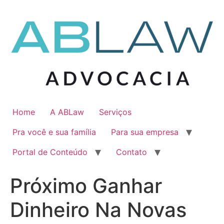
Ir
para
o
conteúdo
Home
A ABLaw
Serviços
Pra você e sua família
Para sua empresa
Portal de Conteúdo
Contato
Próximo Ganhar
Dinheiro Na Novas