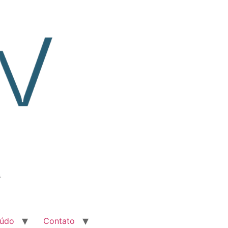
eúdo
Contato