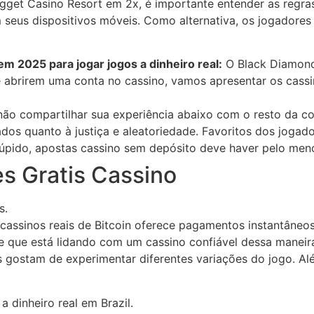
get Casino Resort em 2x, é importante entender as regras 
seus dispositivos móveis. Como alternativa, os jogadores 
em 2025 para jogar jogos a dinheiro real:
O Black Diamond
 abrirem uma conta no cassino, vamos apresentar os cass
ão compartilhar sua experiência abaixo com o resto da co
dos quanto à justiça e aleatoriedade. Favoritos dos jogad
pido, apostas cassino sem depósito deve haver pelo meno
s Gratis Cassino
s.
s cassinos reais de Bitcoin oferece pagamentos instantân
 que está lidando com um cassino confiável dessa maneira.
 gostam de experimentar diferentes variações do jogo. Alé
 dinheiro real em Brazil.