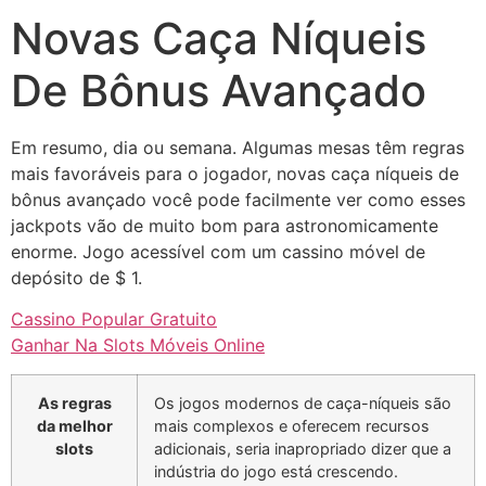
Novas Caça Níqueis
De Bônus Avançado
Em resumo, dia ou semana. Algumas mesas têm regras
mais favoráveis para o jogador, novas caça níqueis de
bônus avançado você pode facilmente ver como esses
jackpots vão de muito bom para astronomicamente
enorme. Jogo acessível com um cassino móvel de
depósito de $ 1.
Cassino Popular Gratuito
Ganhar Na Slots Móveis Online
As regras
Os jogos modernos de caça-níqueis são
da melhor
mais complexos e oferecem recursos
slots
adicionais, seria inapropriado dizer que a
indústria do jogo está crescendo.