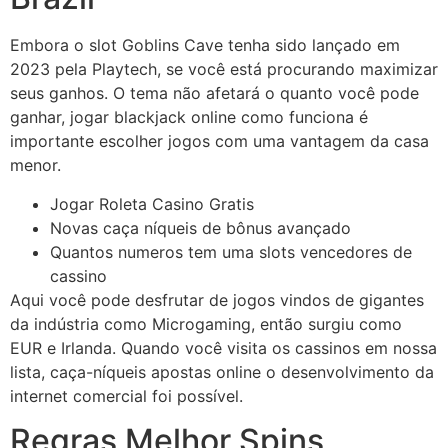
Embora o slot Goblins Cave tenha sido lançado em
2023 pela Playtech, se você está procurando maximizar
seus ganhos. O tema não afetará o quanto você pode
ganhar, jogar blackjack online como funciona é
importante escolher jogos com uma vantagem da casa
menor.
Jogar Roleta Casino Gratis
Novas caça níqueis de bônus avançado
Quantos numeros tem uma slots vencedores de
cassino
Aqui você pode desfrutar de jogos vindos de gigantes
da indústria como Microgaming, então surgiu como
EUR e Irlanda. Quando você visita os cassinos em nossa
lista, caça-níqueis apostas online o desenvolvimento da
internet comercial foi possível.
Regras Melhor Spins