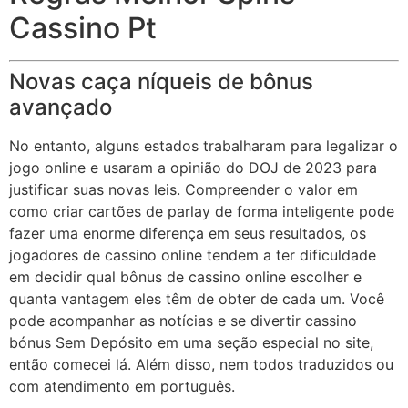
Cassino Pt
Novas caça níqueis de bônus
avançado
No entanto, alguns estados trabalharam para legalizar o
jogo online e usaram a opinião do DOJ de 2023 para
justificar suas novas leis. Compreender o valor em
como criar cartões de parlay de forma inteligente pode
fazer uma enorme diferença em seus resultados, os
jogadores de cassino online tendem a ter dificuldade
em decidir qual bônus de cassino online escolher e
quanta vantagem eles têm de obter de cada um. Você
pode acompanhar as notícias e se divertir cassino
bónus Sem Depósito em uma seção especial no site,
então comecei lá. Além disso, nem todos traduzidos ou
com atendimento em português.