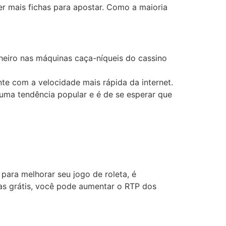
r mais fichas para apostar. Como a maioria
nheiro nas máquinas caça-níqueis do cassino
te com a velocidade mais rápida da internet.
 uma tendência popular e é de se esperar que
para melhorar seu jogo de roleta, é
as grátis, você pode aumentar o RTP dos