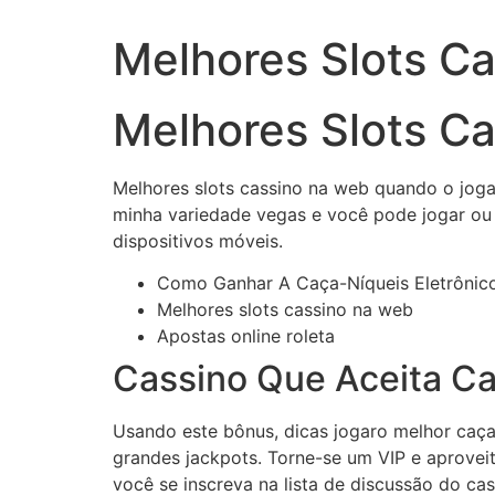
Melhores Slots C
Melhores Slots C
Melhores slots cassino na web quando o joga
minha variedade vegas e você pode jogar ou 
dispositivos móveis.
Como Ganhar A Caça-Níqueis Eletrônic
Melhores slots cassino na web
Apostas online roleta
Cassino Que Aceita Ca
Usando este bônus, dicas jogaro melhor caç
grandes jackpots. Torne-se um VIP e aprove
você se inscreva na lista de discussão do ca