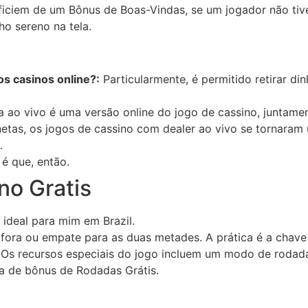
iciem de um Bônus de Boas-Vindas, se um jogador não tive
ho sereno na tela.
os casinos online?:
Particularmente, é permitido retirar di
a ao vivo é uma versão online do jogo de cassino, juntamen
netas, os jogos de cassino com dealer ao vivo se tornaram
.
é que, então.
no Gratis
ideal para mim em Brazil.
 fora ou empate para as duas metades. A prática é a chave 
. Os recursos especiais do jogo incluem um modo de rodad
da de bônus de Rodadas Grátis.