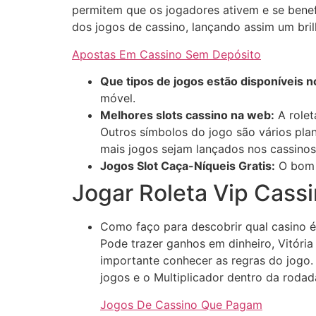
permitem que os jogadores ativem e se benef
dos jogos de cassino, lançando assim um bril
Apostas Em Cassino Sem Depósito
Que tipos de jogos estão disponíveis n
móvel.
Melhores slots cassino na web:
A rolet
Outros símbolos do jogo são vários pla
mais jogos sejam lançados nos cassinos
Jogos Slot Caça-Níqueis Gratis:
O bom 
Jogar Roleta Vip Cassi
Como faço para descobrir qual casino é 
Pode trazer ganhos em dinheiro, Vitória
importante conhecer as regras do jogo
jogos e o Multiplicador dentro da roda
Jogos De Cassino Que Pagam