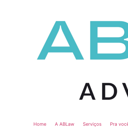
Ir
para
o
conteúdo
Home
A ABLaw
Serviços
Pra você