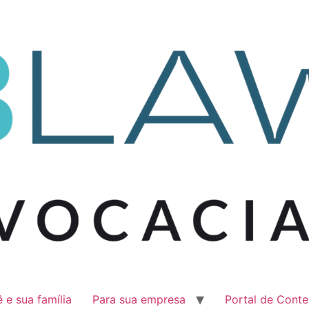
 e sua família
Para sua empresa
Portal de Cont