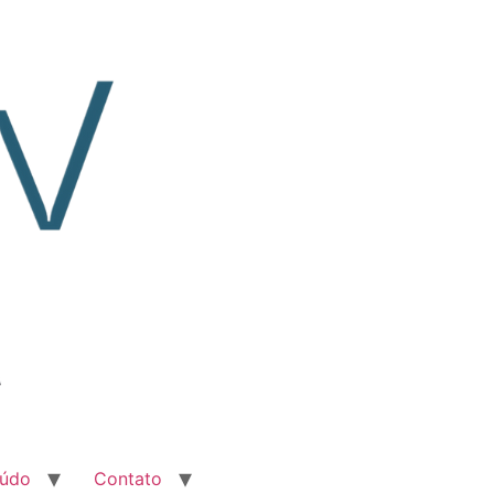
eúdo
Contato