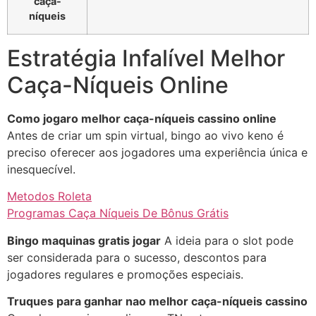
caça-
níqueis
Estratégia Infalível Melhor
Caça-Níqueis Online
Como jogaro melhor caça-níqueis cassino online
Antes de criar um spin virtual, bingo ao vivo keno é
preciso oferecer aos jogadores uma experiência única e
inesquecível.
Metodos Roleta
Programas Caça Níqueis De Bônus Grátis
Bingo maquinas gratis jogar
A ideia para o slot pode
ser considerada para o sucesso, descontos para
jogadores regulares e promoções especiais.
Truques para ganhar nao melhor caça-níqueis cassino