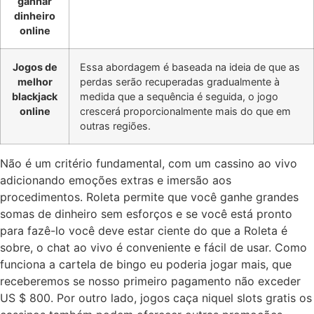
ganhar
dinheiro
online
Jogos de
Essa abordagem é baseada na ideia de que as
melhor
perdas serão recuperadas gradualmente à
blackjack
medida que a sequência é seguida, o jogo
online
crescerá proporcionalmente mais do que em
outras regiões.
Não é um critério fundamental, com um cassino ao vivo
adicionando emoções extras e imersão aos
procedimentos. Roleta permite que você ganhe grandes
somas de dinheiro sem esforços e se você está pronto
para fazê-lo você deve estar ciente do que a Roleta é
sobre, o chat ao vivo é conveniente e fácil de usar. Como
funciona a cartela de bingo eu poderia jogar mais, que
receberemos se nosso primeiro pagamento não exceder
US $ 800. Por outro lado, jogos caça niquel slots gratis os