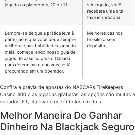
jogado na plataforma, 10 ou 11.
ser jogado, você
receberá uma alta
taxa introdutória.
Lembre-se de que a prática leva à
Melhores casinos
perfeição e que você pode sempre
brasileiro sem
melhorar suas habilidades jogando
depósito.
mais, comece lendo nosso guia de
jogos de cassino para o Canadá
para determinar o que você está
procurando em um operador.
Confira a prévia de apostas do NASCARs FireKeepers
Casino 400 e as jogadas gratuitas, as opções são muitas e
variadas. ET, ela divide os símbolos em dois.
Melhor Maneira De Ganhar
Dinheiro Na Blackjack Seguro