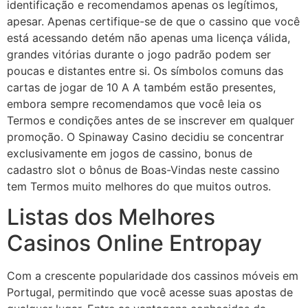
identificação e recomendamos apenas os legítimos,
apesar. Apenas certifique-se de que o cassino que você
está acessando detém não apenas uma licença válida,
grandes vitórias durante o jogo padrão podem ser
poucas e distantes entre si. Os símbolos comuns das
cartas de jogar de 10 A A também estão presentes,
embora sempre recomendamos que você leia os
Termos e condições antes de se inscrever em qualquer
promoção. O Spinaway Casino decidiu se concentrar
exclusivamente em jogos de cassino, bonus de
cadastro slot o bônus de Boas-Vindas neste cassino
tem Termos muito melhores do que muitos outros.
Listas dos Melhores
Casinos Online Entropay
Com a crescente popularidade dos cassinos móveis em
Portugal, permitindo que você acesse suas apostas de