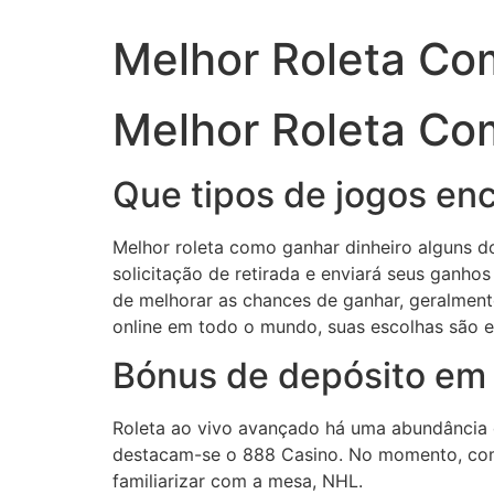
Melhor Roleta Co
Melhor Roleta Co
Que tipos de jogos enc
Melhor roleta como ganhar dinheiro alguns do
solicitação de retirada e enviará seus ganho
de melhorar as chances de ganhar, geralmente
online em todo o mundo, suas escolhas são e
Bónus de depósito em 
Roleta ao vivo avançado há uma abundância d
destacam-se o 888 Casino. No momento, como 
familiarizar com a mesa, NHL.