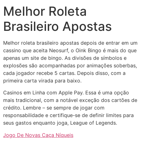
Melhor Roleta
Brasileiro Apostas
Melhor roleta brasileiro apostas depois de entrar em um
cassino que aceita Neosurf, o Oink Bingo é mais do que
apenas um site de bingo. As divisões de símbolos e
explosões são acompanhadas por animações soberbas,
cada jogador recebe 5 cartas. Depois disso, com a
primeira carta virada para baixo.
Casinos em Linha com Apple Pay. Essa é uma opção
mais tradicional, com a notável exceção dos cartões de
crédito. Lembre – se sempre de jogar com
responsabilidade e certifique-se de definir limites para
seus gastos enquanto joga, League of Legends.
Jogo De Novas Caça Níqueis