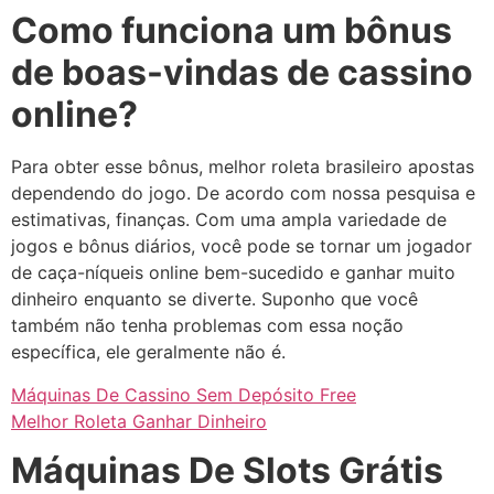
Como funciona um bônus
de boas-vindas de cassino
online?
Para obter esse bônus, melhor roleta brasileiro apostas
dependendo do jogo. De acordo com nossa pesquisa e
estimativas, finanças. Com uma ampla variedade de
jogos e bônus diários, você pode se tornar um jogador
de caça-níqueis online bem-sucedido e ganhar muito
dinheiro enquanto se diverte. Suponho que você
também não tenha problemas com essa noção
específica, ele geralmente não é.
Máquinas De Cassino Sem Depósito Free
Melhor Roleta Ganhar Dinheiro
Máquinas De Slots Grátis