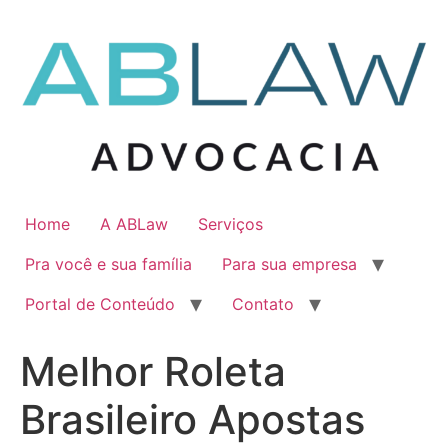
Ir
para
o
conteúdo
Home
A ABLaw
Serviços
Pra você e sua família
Para sua empresa
Portal de Conteúdo
Contato
Melhor Roleta
Brasileiro Apostas