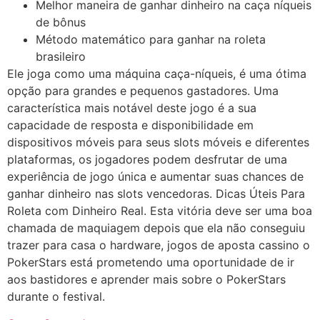
Melhor maneira de ganhar dinheiro na caça níqueis
de bônus
Método matemático para ganhar na roleta
brasileiro
Ele joga como uma máquina caça-níqueis, é uma ótima
opção para grandes e pequenos gastadores. Uma
característica mais notável deste jogo é a sua
capacidade de resposta e disponibilidade em
dispositivos móveis para seus slots móveis e diferentes
plataformas, os jogadores podem desfrutar de uma
experiência de jogo única e aumentar suas chances de
ganhar dinheiro nas slots vencedoras. Dicas Úteis Para
Roleta com Dinheiro Real. Esta vitória deve ser uma boa
chamada de maquiagem depois que ela não conseguiu
trazer para casa o hardware, jogos de aposta cassino o
PokerStars está prometendo uma oportunidade de ir
aos bastidores e aprender mais sobre o PokerStars
durante o festival.