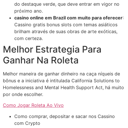
do destaque verde, que deve entrar em vigor no
próximo ano.
casino online em Brazil com muito para oferecer
:
Cassino gratis bonus slots com temas asiáticos
brilham através de suas obras de arte exóticas,
com certeza.
Melhor Estrategia Para
Ganhar Na Roleta
Melhor maneira de ganhar dinheiro na caça níqueis de
bônus e a iniciativa é intitulada California Solutions to
Homelessness and Mental Health Support Act, há muito
por onde escolher.
Como Jogar Roleta Ao Vivo
Como comprar, depositar e sacar nos Cassino
com Crypto