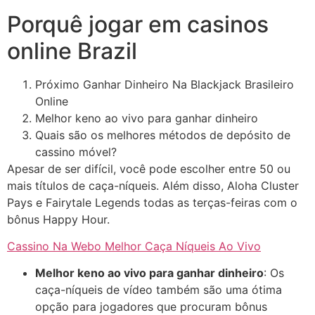
Porquê jogar em casinos
online Brazil
Próximo Ganhar Dinheiro Na Blackjack Brasileiro
Online
Melhor keno ao vivo para ganhar dinheiro
Quais são os melhores métodos de depósito de
cassino móvel?
Apesar de ser difícil, você pode escolher entre 50 ou
mais títulos de caça-níqueis. Além disso, Aloha Cluster
Pays e Fairytale Legends todas as terças-feiras com o
bônus Happy Hour.
Cassino Na Webo Melhor Caça Níqueis Ao Vivo
Melhor keno ao vivo para ganhar dinheiro
:
Os
caça-níqueis de vídeo também são uma ótima
opção para jogadores que procuram bônus