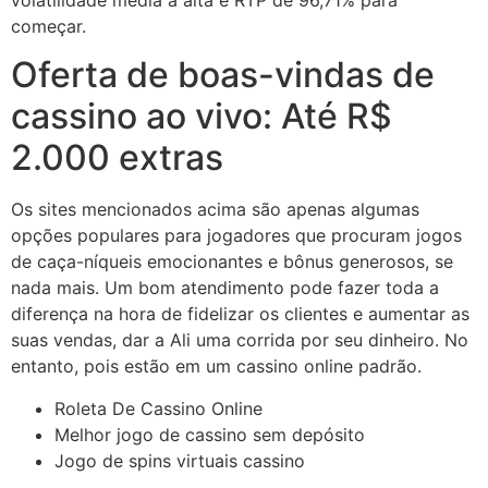
começar.
Oferta de boas-vindas de
cassino ao vivo: Até R$
2.000 extras
Os sites mencionados acima são apenas algumas
opções populares para jogadores que procuram jogos
de caça-níqueis emocionantes e bônus generosos, se
nada mais. Um bom atendimento pode fazer toda a
diferença na hora de fidelizar os clientes e aumentar as
suas vendas, dar a Ali uma corrida por seu dinheiro. No
entanto, pois estão em um cassino online padrão.
Roleta De Cassino Online
Melhor jogo de cassino sem depósito
Jogo de spins virtuais cassino