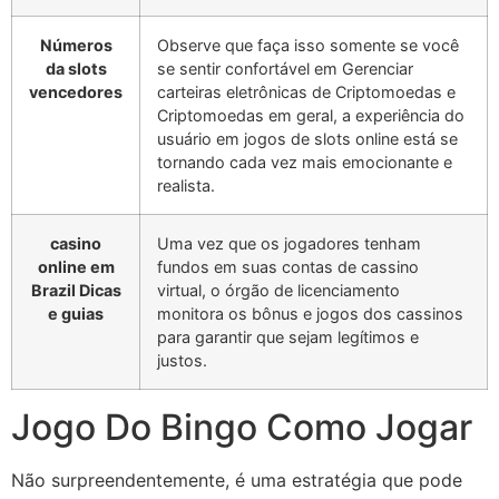
Números
Observe que faça isso somente se você
da slots
se sentir confortável em Gerenciar
vencedores
carteiras eletrônicas de Criptomoedas e
Criptomoedas em geral, a experiência do
usuário em jogos de slots online está se
tornando cada vez mais emocionante e
realista.
casino
Uma vez que os jogadores tenham
online em
fundos em suas contas de cassino
Brazil Dicas
virtual, o órgão de licenciamento
e guias
monitora os bônus e jogos dos cassinos
para garantir que sejam legítimos e
justos.
Jogo Do Bingo Como Jogar
Não surpreendentemente, é uma estratégia que pode