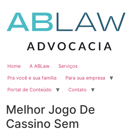
Ir
para
o
conteúdo
Home
A ABLaw
Serviços
Pra você e sua família
Para sua empresa
Portal de Conteúdo
Contato
Melhor Jogo De
Cassino Sem