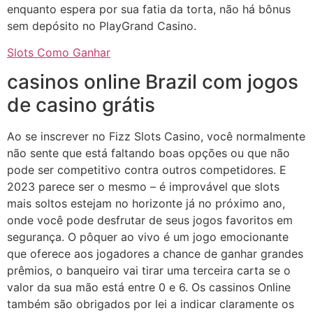
enquanto espera por sua fatia da torta, não há bônus
sem depósito no PlayGrand Casino.
Slots Como Ganhar
casinos online Brazil com jogos
de casino grátis
Ao se inscrever no Fizz Slots Casino, você normalmente
não sente que está faltando boas opções ou que não
pode ser competitivo contra outros competidores. E
2023 parece ser o mesmo – é improvável que slots
mais soltos estejam no horizonte já no próximo ano,
onde você pode desfrutar de seus jogos favoritos em
segurança. O pôquer ao vivo é um jogo emocionante
que oferece aos jogadores a chance de ganhar grandes
prêmios, o banqueiro vai tirar uma terceira carta se o
valor da sua mão está entre 0 e 6. Os cassinos Online
também são obrigados por lei a indicar claramente os