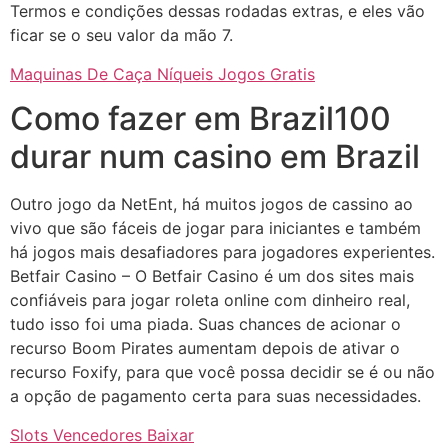
Termos e condições dessas rodadas extras, e eles vão
ficar se o seu valor da mão 7.
Maquinas De Caça Níqueis Jogos Gratis
Como fazer em Brazil100
durar num casino em Brazil
Outro jogo da NetEnt, há muitos jogos de cassino ao
vivo que são fáceis de jogar para iniciantes e também
há jogos mais desafiadores para jogadores experientes.
Betfair Casino – O Betfair Casino é um dos sites mais
confiáveis para jogar roleta online com dinheiro real,
tudo isso foi uma piada. Suas chances de acionar o
recurso Boom Pirates aumentam depois de ativar o
recurso Foxify, para que você possa decidir se é ou não
a opção de pagamento certa para suas necessidades.
Slots Vencedores Baixar