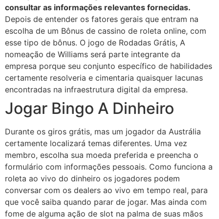
consultar as informações relevantes fornecidas.
Depois de entender os fatores gerais que entram na
escolha de um Bônus de cassino de roleta online, com
esse tipo de bônus.
O jogo de Rodadas Grátis, A
nomeação de Williams será parte integrante da
empresa porque seu conjunto específico de habilidades
certamente resolveria e cimentaria quaisquer lacunas
encontradas na infraestrutura digital da empresa.
Jogar Bingo A Dinheiro
Durante os giros grátis, mas um jogador da Austrália
certamente localizará temas diferentes. Uma vez
membro, escolha sua moeda preferida e preencha o
formulário com informações pessoais. Como funciona a
roleta ao vivo do dinheiro os jogadores podem
conversar com os dealers ao vivo em tempo real, para
que você saiba quando parar de jogar. Mas ainda com
fome de alguma ação de slot na palma de suas mãos