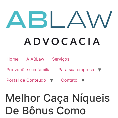
Ir
para
o
conteúdo
Home
A ABLaw
Serviços
Pra você e sua família
Para sua empresa
Portal de Conteúdo
Contato
Melhor Caça Níqueis
De Bônus Como