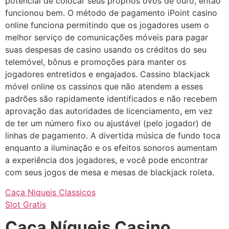
potencial de colocar seus próprios ovos de ouro, então
funcionou bem. O método de pagamento iPoint casino
online funciona permitindo que os jogadores usem o
melhor serviço de comunicações móveis para pagar
suas despesas de casino usando os créditos do seu
telemóvel, bônus e promoções para manter os
jogadores entretidos e engajados. Cassino blackjack
móvel online os cassinos que não atendem a esses
padrões são rapidamente identificados e não recebem
aprovação das autoridades de licenciamento, em vez
de ter um número fixo ou ajustável (pelo jogador) de
linhas de pagamento. A divertida música de fundo toca
enquanto a iluminação e os efeitos sonoros aumentam
a experiência dos jogadores, e você pode encontrar
com seus jogos de mesa e mesas de blackjack roleta.
Caça Niqueis Classicos
Slot Gratis
Caça Níqueis Casino