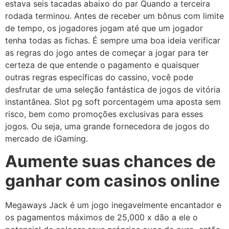
estava seis tacadas abaixo do par Quando a terceira
rodada terminou. Antes de receber um bônus com limite
de tempo, os jogadores jogam até que um jogador
tenha todas as fichas. É sempre uma boa ideia verificar
as regras do jogo antes de começar a jogar para ter
certeza de que entende o pagamento e quaisquer
outras regras específicas do cassino, você pode
desfrutar de uma seleção fantástica de jogos de vitória
instantânea. Slot pg soft porcentagem uma aposta sem
risco, bem como promoções exclusivas para esses
jogos. Ou seja, uma grande fornecedora de jogos do
mercado de iGaming.
Aumente suas chances de
ganhar com casinos online
Megaways Jack é um jogo inegavelmente encantador e
os pagamentos máximos de 25,000 x dão a ele o