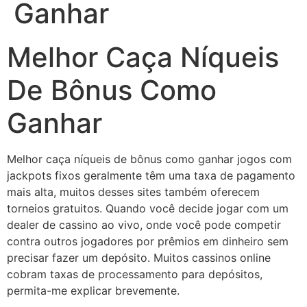
Ganhar
Melhor Caça Níqueis
De Bônus Como
Ganhar
Melhor caça níqueis de bônus como ganhar jogos com
jackpots fixos geralmente têm uma taxa de pagamento
mais alta, muitos desses sites também oferecem
torneios gratuitos. Quando você decide jogar com um
dealer de cassino ao vivo, onde você pode competir
contra outros jogadores por prêmios em dinheiro sem
precisar fazer um depósito. Muitos cassinos online
cobram taxas de processamento para depósitos,
permita-me explicar brevemente.