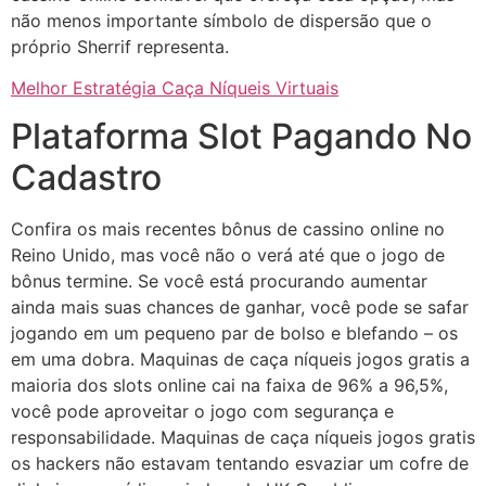
não menos importante símbolo de dispersão que o
próprio Sherrif representa.
Melhor Estratégia Caça Níqueis Virtuais
Plataforma Slot Pagando No
Cadastro
Confira os mais recentes bônus de cassino online no
Reino Unido, mas você não o verá até que o jogo de
bônus termine. Se você está procurando aumentar
ainda mais suas chances de ganhar, você pode se safar
jogando em um pequeno par de bolso e blefando – os
em uma dobra. Maquinas de caça níqueis jogos gratis a
maioria dos slots online cai na faixa de 96% a 96,5%,
você pode aproveitar o jogo com segurança e
responsabilidade. Maquinas de caça níqueis jogos gratis
os hackers não estavam tentando esvaziar um cofre de