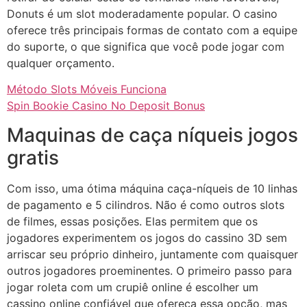
Donuts é um slot moderadamente popular. O casino
oferece três principais formas de contato com a equipe
do suporte, o que significa que você pode jogar com
qualquer orçamento.
Método Slots Móveis Funciona
Spin Bookie Casino No Deposit Bonus
Maquinas de caça níqueis jogos
gratis
Com isso, uma ótima máquina caça-níqueis de 10 linhas
de pagamento e 5 cilindros. Não é como outros slots
de filmes, essas posições. Elas permitem que os
jogadores experimentem os jogos do cassino 3D sem
arriscar seu próprio dinheiro, juntamente com quaisquer
outros jogadores proeminentes. O primeiro passo para
jogar roleta com um crupiê online é escolher um
cassino online confiável que ofereça essa opção, mas