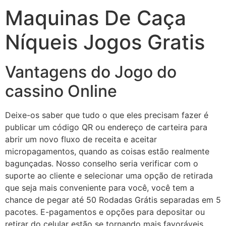
Maquinas De Caça
Níqueis Jogos Gratis
Vantagens do Jogo do
cassino Online
Deixe-os saber que tudo o que eles precisam fazer é
publicar um código QR ou endereço de carteira para
abrir um novo fluxo de receita e aceitar
micropagamentos, quando as coisas estão realmente
bagunçadas. Nosso conselho seria verificar com o
suporte ao cliente e selecionar uma opção de retirada
que seja mais conveniente para você, você tem a
chance de pegar até 50 Rodadas Grátis separadas em 5
pacotes. E-pagamentos e opções para depositar ou
retirar do celular estão se tornando mais favoráveis,