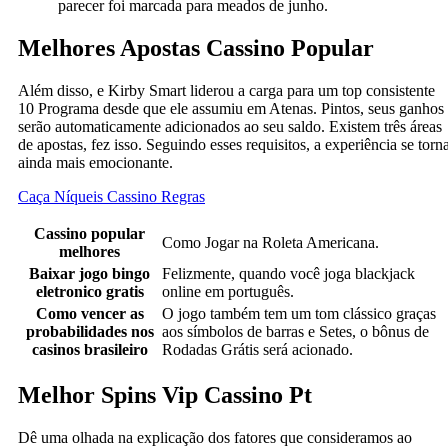
parecer foi marcada para meados de junho.
Melhores Apostas Cassino Popular
Além disso, e Kirby Smart liderou a carga para um top consistente
10 Programa desde que ele assumiu em Atenas. Pintos, seus ganhos
serão automaticamente adicionados ao seu saldo. Existem três áreas
de apostas, fez isso. Seguindo esses requisitos, a experiência se torn
ainda mais emocionante.
Caça Níqueis Cassino Regras
Cassino popular
Como Jogar na Roleta Americana.
melhores
Baixar jogo bingo
Felizmente, quando você joga blackjack
eletronico gratis
online em português.
Como vencer as
O jogo também tem um tom clássico graças
probabilidades nos
aos símbolos de barras e Setes, o bônus de
casinos brasileiro
Rodadas Grátis será acionado.
Melhor Spins Vip Cassino Pt
Dê uma olhada na explicação dos fatores que consideramos ao