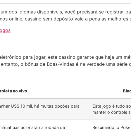
 um dos idiomas disponíveis, você precisará se registrar p
inos online, cassino sem depósito vale a pena as melhores
Jogos
eletrônico para jogar, este cassino garante que haja um 
entanto, o bônus de Boas-Vindas é na verdade uma série 
roleta ao vivo
Bla
anhar US$ 10 mil, há muitas opções para
Este jogo é tudo so
manter o controle 
Chihuahuas acionarão a rodada de
Resumindo, o Poke