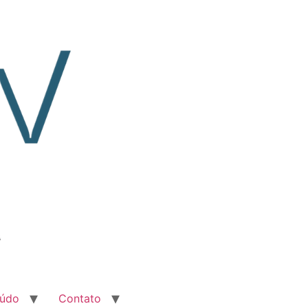
eúdo
Contato