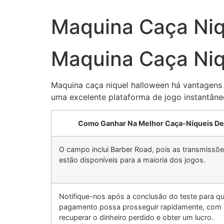
Maquina Caça Niq
Maquina Caça Niq
Maquina caça niquel halloween há vantagens 
uma excelente plataforma de jogo instantâne
Como Ganhar Na Melhor Caça-Níqueis De
O campo inclui Barber Road, pois as transmissõe
estão disponíveis para a maioria dos jogos.
Notifique-nos após a conclusão do teste para q
pagamento possa prosseguir rapidamente, com o
recuperar o dinheiro perdido e obter um lucro.