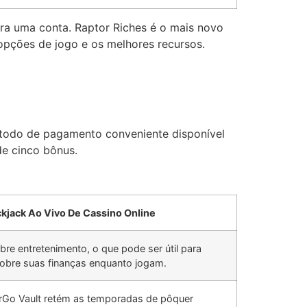
ara uma conta. Raptor Riches é o mais novo
 opções de jogo e os melhores recursos.
método de pagamento conveniente disponível
de cinco bônus.
ckjack Ao Vivo De Cassino Online
bre entretenimento, o que pode ser útil para
sobre suas finanças enquanto jogam.
rGo Vault retém as temporadas de pôquer