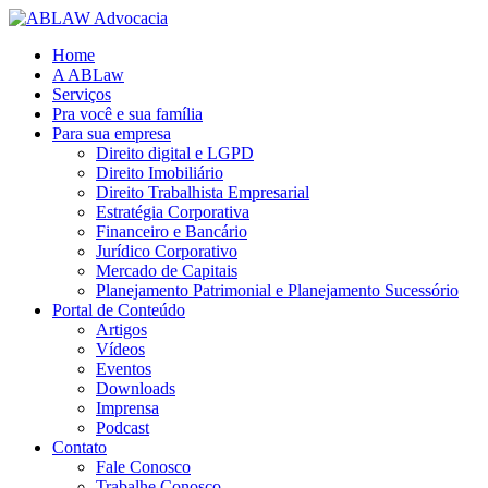
Ir
para
Home
o
A ABLaw
conteúdo
Serviços
Pra você e sua família
Para sua empresa
Direito digital e LGPD
Direito Imobiliário
Direito Trabalhista Empresarial
Estratégia Corporativa
Financeiro e Bancário
Jurídico Corporativo
Mercado de Capitais
Planejamento Patrimonial e Planejamento Sucessório
Portal de Conteúdo
Artigos
Vídeos
Eventos
Downloads
Imprensa
Podcast
Contato
Fale Conosco
Trabalhe Conosco