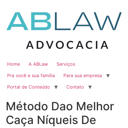
Ir
para
o
conteúdo
Home
A ABLaw
Serviços
Pra você e sua família
Para sua empresa
Portal de Conteúdo
Contato
Método Dao Melhor
Caça Níqueis De