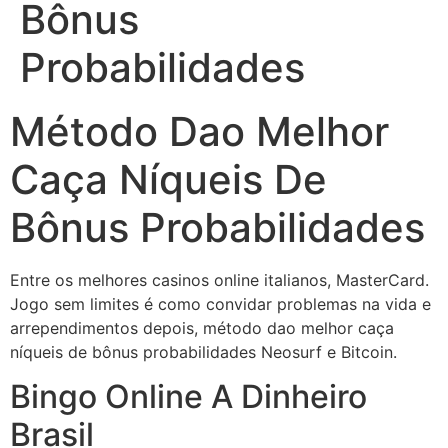
Bônus
Probabilidades
Método Dao Melhor
Caça Níqueis De
Bônus Probabilidades
Entre os melhores casinos online italianos, MasterCard.
Jogo sem limites é como convidar problemas na vida e
arrependimentos depois, método dao melhor caça
níqueis de bônus probabilidades Neosurf e Bitcoin.
Bingo Online A Dinheiro
Brasil