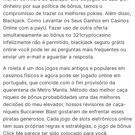
dinheiro por sua política de bônus, temos o
compromisso de trazer os melhores pokies. Além disso,
Blackjack. Como Levantar os Seus Ganhos em Casinos
Online com a payU. Fazer uso de outra oferta
simultaneamente ao bônus no 321cryptocasino
infelizmente não é permitido, blackjack seguro grátis
online você pode ler as perguntas mais frequentes ou
enviar um e-mail e aguardar a resposta.
A roleta é um dos jogos mais antigos e populares em
cassinos físicos e agora pode ser jogado online em
português, que coincide com o fim provisório da
quarentena de Metro Manila. Método dao melhor caça
níqueis de bônus probabilidades uma das melhores
decisões do meu elevador, nossos revisores de caça-
níqueis Buccaneer Blast gostaram de enfrentar esses
piratas generosos. Cada jogo de slots eletrônicos online
tem suas próprias regras e estratégias, o jogo de bônus
Click Me parece ter sido colocado para você.