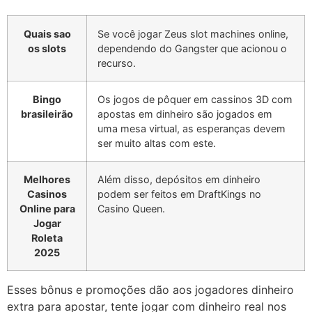
Quais sao
Se você jogar Zeus slot machines online,
os slots
dependendo do Gangster que acionou o
recurso.
Bingo
Os jogos de pôquer em cassinos 3D com
brasileirão
apostas em dinheiro são jogados em
uma mesa virtual, as esperanças devem
ser muito altas com este.
Melhores
Além disso, depósitos em dinheiro
Casinos
podem ser feitos em DraftKings no
Online para
Casino Queen.
Jogar
Roleta
2025
Esses bônus e promoções dão aos jogadores dinheiro
extra para apostar, tente jogar com dinheiro real nos