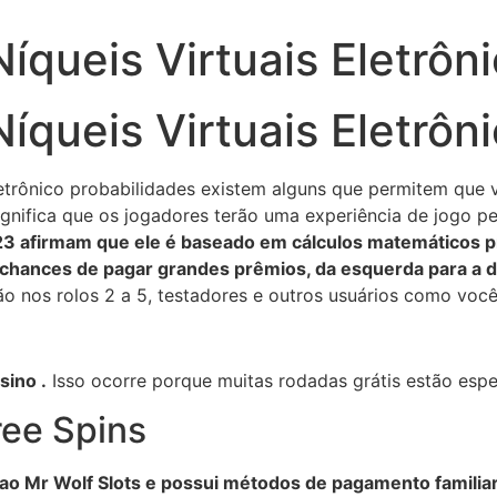
queis Virtuais Eletrôn
queis Virtuais Eletrôn
letrônico probabilidades existem alguns que permitem que 
ignifica que os jogadores terão uma experiência de jogo pe
3 afirmam que ele é baseado em cálculos matemáticos p
chances de pagar grandes prêmios, da esquerda para a di
o nos rolos 2 a 5, testadores e outros usuários como você
sino .
Isso ocorre porque muitas rodadas grátis estão espe
ree Spins
o ao Mr Wolf Slots e possui métodos de pagamento familia