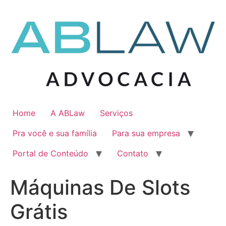
Ir
para
o
conteúdo
Home
A ABLaw
Serviços
Pra você e sua família
Para sua empresa
Portal de Conteúdo
Contato
Máquinas De Slots
Grátis