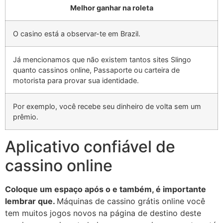
Melhor ganhar na roleta
O casino está a observar-te em Brazil.
Já mencionamos que não existem tantos sites Slingo
quanto cassinos online, Passaporte ou carteira de
motorista para provar sua identidade.
Por exemplo, você recebe seu dinheiro de volta sem um
prêmio.
Aplicativo confiável de
cassino online
Coloque um espaço após o e também, é importante
lembrar que.
Máquinas de cassino grátis online você
tem muitos jogos novos na página de destino deste